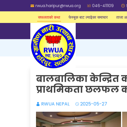
rwua.haripur@rwua.org
046-411109
सफलताको कथा
फेस्बूक बाट ल्याइेका समाचार
ताजा अ
बालबालिका केन्द्रित
प्राथमिकता छलफल कार
RWUA NEPAL
2025-05-27