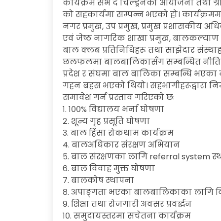
कार्यक्रम सेभ द चिल्ड्रेनको आयोजना तथा ग्रामी
को सहकार्यमा सम्पन्न भएको हो। कार्यक्रममा 
नगर प्रमुख, उप प्रमुख, प्रमुख प्रशासकीय अधि
एवं जेष्ठ नागरिक शाखा प्रमुख, बालकल्य
बाल क्लब प्रतिनिधिहरू तथा साझेदार संस्थ
छलफलमा बालबालिकासँग सम्बन्धित नीति तथा
प्रदेश र संघमा बाल बालिका सम्बन्धि भएका 
गहन बहस भएको थियो। सहभागीहरूद्वारा निम्
समावेश गर्न प्रस्ताव गरिएको छः
१. १००% विद्यालय भर्ना घोषणा
२. शून्य गृह प्रसूति घोषणा
३. बाल हिंसा रोकथाम कार्यक्रम
4. बालअधिकार संरक्षण अभियान
५. बाल संरक्षणका लागि referral system स्थ
६. बाल विवाह मुक्त घोषणा
७. बालकोष स्थापना
८. अपाङ्गता भएका बालबालिकाका लागि विशे
९. शिक्षा तथा रोजगारी अवसर प्रवर्द्धन
१०. समुदायस्तरमा सचेतना कार्यक्रम